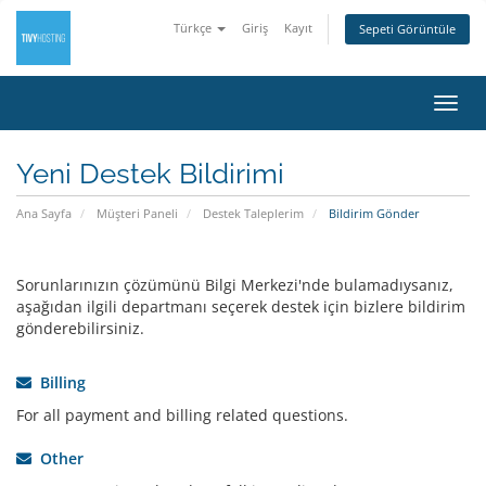
Türkçe
Giriş
Kayıt
Sepeti Görüntüle
Gezi
değiş
Yeni Destek Bildirimi
Ana Sayfa
Müşteri Paneli
Destek Taleplerim
Bildirim Gönder
Sorunlarınızın çözümünü Bilgi Merkezi'nde bulamadıysanız,
aşağıdan ilgili departmanı seçerek destek için bizlere bildirim
gönderebilirsiniz.
Billing
For all payment and billing related questions.
Other