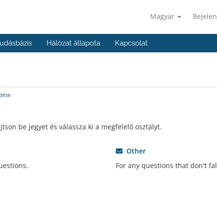
Magyar
Bejelen
udásbázis
Hálózat állapota
Kapcsolat
dése
son be jegyet és válassza ki a megfelelő osztályt.
Other
uestions.
For any questions that don't fal