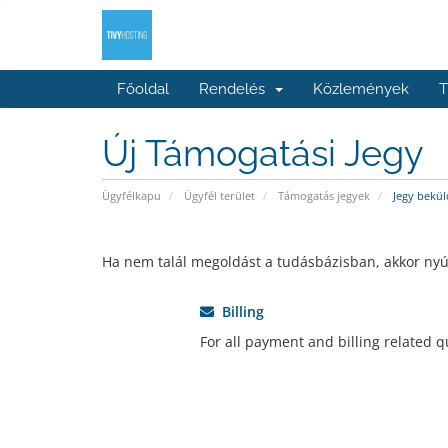
Főoldal
Rendelés
Közlemények
T
Új Támogatási Jegy
Ügyfélkapu
Ügyfél terület
Támogatás jegyek
Jegy bekül
Ha nem talál megoldást a tudásbázisban, akkor nyújt
Billing
For all payment and billing related q