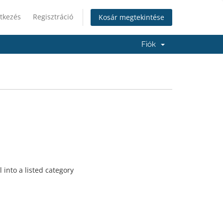
tkezés
Regisztráció
Kosár megtekintése
Fiók
l into a listed category