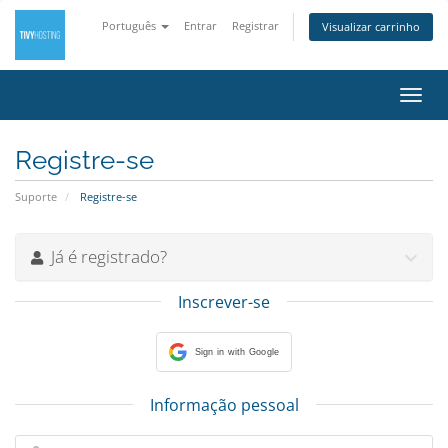
Português
Entrar
Registrar
Visualizar carrinho
Alter
nave
Registre-se
Suporte
Registre-se
Já é registrado?
Inscrever-se
Sign in with Google
Informação pessoal