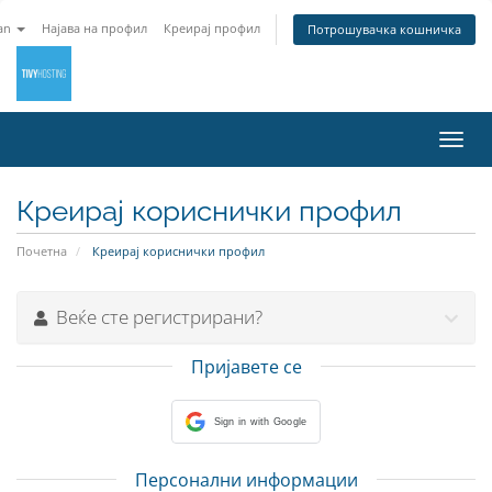
an
Најава на профил
Креирај профил
Потрошувачка кошничка
Вклу
ја
нави
Креирај кориснички профил
Почетна
Креирај кориснички профил
Веќе сте регистрирани?
Пријавете се
Sign in with Google
Персонални информации