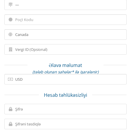
Əlavə məlumat
(tələb olunan sahələr* ilə işarələnir)
Hesab təhlükəsizliyi