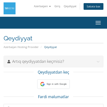
Azerbaijani
Giriş
Qeydiyyat
Səbətə bax
Naviq
keçid
Qeydiyyat
Azerbaijan Hosting Provider
Qeydiyyat
Artıq qeydiyyatdan keçmisiz?
Qeydiyyatdan keç
Sign in with Google
Fərdi məlumatlar