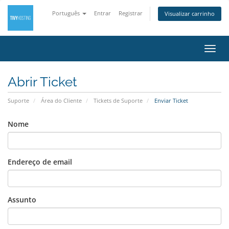
Português
Entrar
Registrar
Visualizar carrinho
Alter
nave
Abrir Ticket
Suporte
Área do Cliente
Tickets de Suporte
Enviar Ticket
Nome
Endereço de email
Assunto