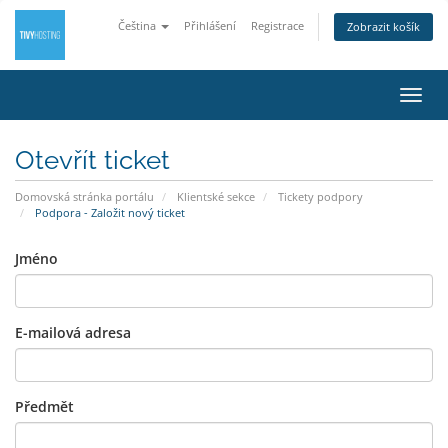
Čeština
Přihlášení
Registrace
Zobrazit košík
Přep
navig
Otevřít ticket
Domovská stránka portálu
Klientské sekce
Tickety podpory
Podpora - Založit nový ticket
Jméno
E-mailová adresa
Předmět